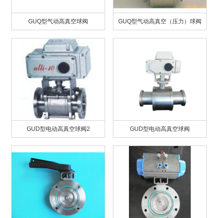
GUQ型气动高真空球阀
GUQ型气动高真空（压力）球阀
GUD型电动高真空球阀2
GUD型电动高真空球阀