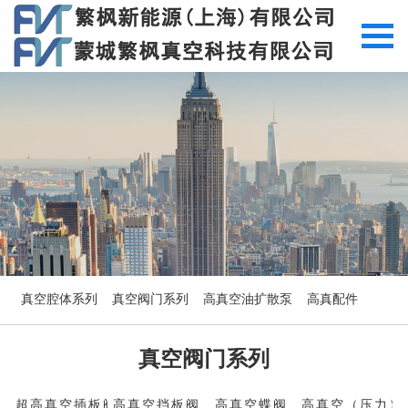
切
换
导
航
真空腔体系列
真空阀门系列
高真空油扩散泵
高真配件
真空阀门系列
超高真空插板阀
高真空挡板阀
高真空蝶阀
高真空（压力）