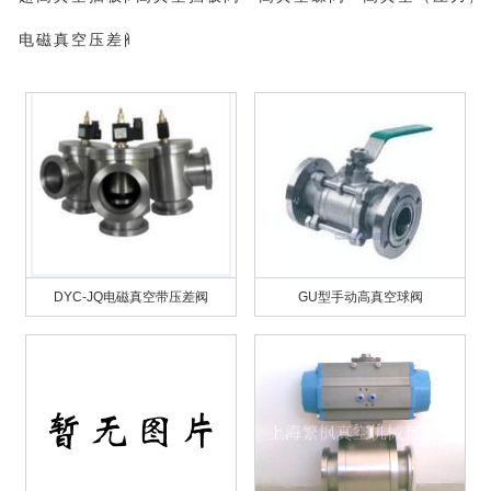
电磁真空压差阀
DYC-JQ电磁真空带压差阀
GU型手动高真空球阀