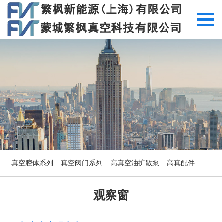
切
换
导
航
真空腔体系列
真空阀门系列
高真空油扩散泵
高真配件
观察窗